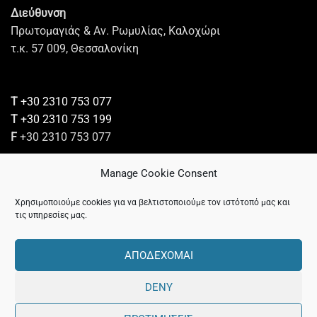
Διεύθυνση
Πρωτομαγιάς & Αν. Ρωμυλίας, Καλοχώρι
τ.κ. 57 009, Θεσσαλονίκη
Τ
+30 2310 753 077
Τ
+30 2310 753 199
F
+30 2310 753 077
Manage Cookie Consent
Επικοινωνία
Χρησιμοποιούμε cookies για να βελτιστοποιούμε τον ιστότοπό μας και
τις υπηρεσίες μας.
Πολιτική Απορρήτου
ΑΠΟΔΈΧΟΜΑΙ
DENY