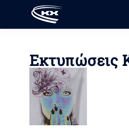
Skip
to
content
Εκτυπώσεις K