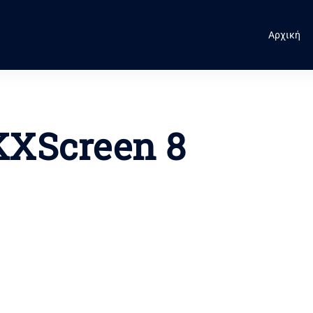
Αρχική
KXScreen 8