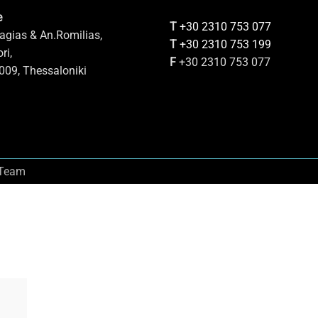
e
Τ
+30 2310 753 077
gias & An.Romilias,
Τ
+30 2310 753 199
ri,
F
+30 2310 753 077
09, Thessaloniki
 Team