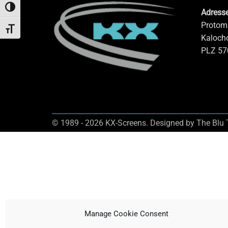
UMSCHALTEN AUF HOHE KONTRASTE
Adress
Protoma
SCHRIFT VERGRÖSSERN
Kalocho
PLZ 570
© 1989 - 2026 KX-Screens. Designed by The Blu
Manage Cookie Consent